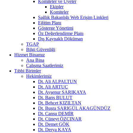
Komiteler ve Üyeler
Ekipler
Komiteler
Sağlık Bakanlığı Web Erişim Linkleri
Eğitim Planı
Gösterge Yönetimi
Öz Değerlendirme Planı
Dış Kaynaklı Döküman
TGAP
Bilgi Güvenliği
Hizmet Binamız
Ana Bina
Çalışma Saatlerimiz
Tıbbi Birimler
Hekimlerimiz
Dt. Ali ALPALTUN
Dt. Ali ARTUÇ
Dt. Ayşenur SARIKAYA
Dt. Barış BULUT
Dt. Behçet KIZILTAN
Dt. Buşra SARIGÜL AKAGÜNDÜZ
Dt. Cansu DEMİR
Dt. Cüneyt ÖZÇINAR
Dt. Demet GÖK
Dt. Derya KAYA