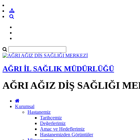
AĞRI İL SAĞLIK MÜDÜRLÜĞÜ
AĞRI AĞIZ DİŞ SAĞLIĞI M
Kurumsal
Hastanemiz
Tarihçemiz
Değerlerimiz
Amaç ve Hedeflerimiz
Hastanemizden Görüntüler