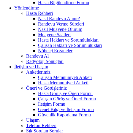
Hasta Bilgilendirme Formu
Yönlendirme
Hasta Rehberi
Nasıl Randevu Alınır?
Randevu Verme Süreleri
Nasıl Muayene Olurum
Muayene Saatleri
Hasta Hakları ve Sorumlulukları
Çalışan Hakları ve Sorumlulukları
Nöbetçi Eczaneler
Randevu Al
Radyoloji Sonuçları
İletişim ve Ulaşım
Anketlerimiz
Çalışan Memnuniyeti Anketi
Hasta Memnuniyeti Anketi
Öneri ve Görüşleriniz
Hasta Görüş ve Öneri Formu
Çalışan Görüş ve Öneri Formu
İletişim Formu
Genel Bilgi ve İletişim Formu
Güvenlik Raporlama Formu
Ulaşım
Telefon Rehberi
Sık Sorulan Sorular