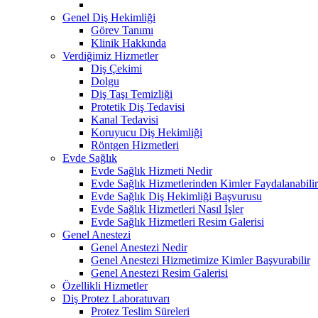
Genel Diş Hekimliği
Görev Tanımı
Klinik Hakkında
Verdiğimiz Hizmetler
Diş Çekimi
Dolgu
Diş Taşı Temizliği
Protetik Diş Tedavisi
Kanal Tedavisi
Koruyucu Diş Hekimliği
Röntgen Hizmetleri
Evde Sağlık
Evde Sağlık Hizmeti Nedir
Evde Sağlık Hizmetlerinden Kimler Faydalanabilir
Evde Sağlık Diş Hekimliği Başvurusu
Evde Sağlık Hizmetleri Nasıl İşler
Evde Sağlık Hizmetleri Resim Galerisi
Genel Anestezi
Genel Anestezi Nedir
Genel Anestezi Hizmetimize Kimler Başvurabilir
Genel Anestezi Resim Galerisi
Özellikli Hizmetler
Diş Protez Laboratuvarı
Protez Teslim Süreleri