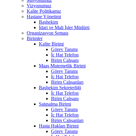
Misyonumuz
Vizyonumuz
Kalite Politikamız
Hastane Yönetimi
Başhekim
İdari ve Mali İşler Müdürü
Organizasyon Şeması
Birimler
Kalite Birimi
Görev Tanımı
İç Hat Telefon
Birim Çalışanı
Maaş Mutemetlik Birimi
Görev Tanımı
İç Hat Telefon
Birim Çalışanları
Başhekim Sekreterliği
İç Hat Telefon
Birim Çalışanı
Satınalma Birimi
Görev Tanımı
İç Hat Telefon
Birim Çalışanları
Hasta Hakları Birimi
Görev Tanımı