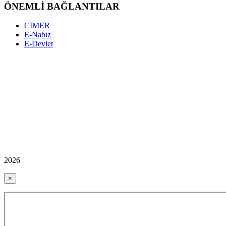
ÖNEMLİ BAĞLANTILAR
CİMER
E-Nabız
E-Devlet
2026
×