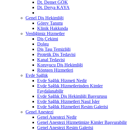
Dt. Demet GÖK
Dt. Derya KAYA
Genel Diş Hekimliği
Görev Tanımı
Klinik Hakkında
Verdiğimiz Hizmetler
Diş Çekimi
Dolgu
Diş Taşı Temizliği
Protetik Diş Tedavisi
Kanal Tedavisi
Koruyucu Diş Hekimliği
Röntgen Hizmetleri
Evde Sağlık
Evde Sağlık Hizmeti Nedir
Evde Sağlık Hizmetlerinden Kimler
Faydalanabilir
Evde Sağlık Diş Hekimliği Başvurusu
Evde Sağlık Hizmetleri Nasıl İşler
Evde Sağlık Hizmetleri Resim Galerisi
Genel Anestezi
Genel Anestezi Nedir
Genel Anestezi Hizmetimize Kimler Başvurabilir
Genel Anestezi Resim Galerisi