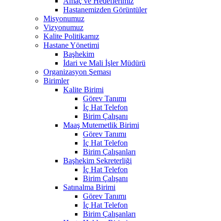
Amaç ve Hedeflerimiz
Hastanemizden Görüntüler
Misyonumuz
Vizyonumuz
Kalite Politikamız
Hastane Yönetimi
Başhekim
İdari ve Mali İşler Müdürü
Organizasyon Şeması
Birimler
Kalite Birimi
Görev Tanımı
İç Hat Telefon
Birim Çalışanı
Maaş Mutemetlik Birimi
Görev Tanımı
İç Hat Telefon
Birim Çalışanları
Başhekim Sekreterliği
İç Hat Telefon
Birim Çalışanı
Satınalma Birimi
Görev Tanımı
İç Hat Telefon
Birim Çalışanları