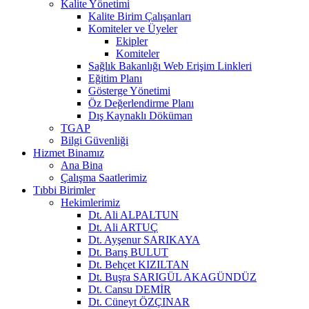
Kalite Yönetimi
Kalite Birim Çalışanları
Komiteler ve Üyeler
Ekipler
Komiteler
Sağlık Bakanlığı Web Erişim Linkleri
Eğitim Planı
Gösterge Yönetimi
Öz Değerlendirme Planı
Dış Kaynaklı Döküman
TGAP
Bilgi Güvenliği
Hizmet Binamız
Ana Bina
Çalışma Saatlerimiz
Tıbbi Birimler
Hekimlerimiz
Dt. Ali ALPALTUN
Dt. Ali ARTUÇ
Dt. Ayşenur SARIKAYA
Dt. Barış BULUT
Dt. Behçet KIZILTAN
Dt. Buşra SARIGÜL AKAGÜNDÜZ
Dt. Cansu DEMİR
Dt. Cüneyt ÖZÇINAR