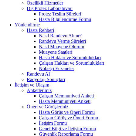
Özellikli Hizmetler
Diş Protez Laboratuvarı
Protez Teslim Süreleri
Hasta Bilgilendirme Formu
Yönlendirme
Hasta Rehberi
Nasıl Randevu Alınır?
Randevu Verme Süreleri
Nasıl Muayene Olurum
Muayene Saatleri
Hasta Hakları ve Sorumlulukları
Çalışan Hakları ve Sorumlulukları
Nöbetçi Eczaneler
Randevu Al
Radyoloji Sonuçları
İletişim ve Ulaşım
Anketlerimiz
Çalışan Memnuniyeti Anketi
Hasta Memnuniyeti Anketi
Öneri ve Görüşleriniz
Hasta Görüş ve Öneri Formu
Çalışan Görüş ve Öneri Formu
İletişim Formu
Genel Bilgi ve İletişim Formu
Güvenlik Raporlama Formu