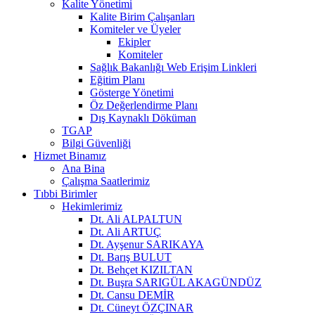
Kalite Yönetimi
Kalite Birim Çalışanları
Komiteler ve Üyeler
Ekipler
Komiteler
Sağlık Bakanlığı Web Erişim Linkleri
Eğitim Planı
Gösterge Yönetimi
Öz Değerlendirme Planı
Dış Kaynaklı Döküman
TGAP
Bilgi Güvenliği
Hizmet Binamız
Ana Bina
Çalışma Saatlerimiz
Tıbbi Birimler
Hekimlerimiz
Dt. Ali ALPALTUN
Dt. Ali ARTUÇ
Dt. Ayşenur SARIKAYA
Dt. Barış BULUT
Dt. Behçet KIZILTAN
Dt. Buşra SARIGÜL AKAGÜNDÜZ
Dt. Cansu DEMİR
Dt. Cüneyt ÖZÇINAR