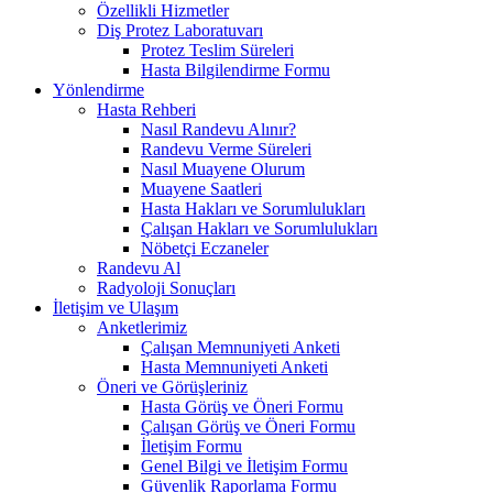
Özellikli Hizmetler
Diş Protez Laboratuvarı
Protez Teslim Süreleri
Hasta Bilgilendirme Formu
Yönlendirme
Hasta Rehberi
Nasıl Randevu Alınır?
Randevu Verme Süreleri
Nasıl Muayene Olurum
Muayene Saatleri
Hasta Hakları ve Sorumlulukları
Çalışan Hakları ve Sorumlulukları
Nöbetçi Eczaneler
Randevu Al
Radyoloji Sonuçları
İletişim ve Ulaşım
Anketlerimiz
Çalışan Memnuniyeti Anketi
Hasta Memnuniyeti Anketi
Öneri ve Görüşleriniz
Hasta Görüş ve Öneri Formu
Çalışan Görüş ve Öneri Formu
İletişim Formu
Genel Bilgi ve İletişim Formu
Güvenlik Raporlama Formu