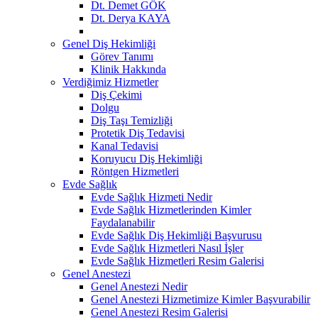
Dt. Demet GÖK
Dt. Derya KAYA
Genel Diş Hekimliği
Görev Tanımı
Klinik Hakkında
Verdiğimiz Hizmetler
Diş Çekimi
Dolgu
Diş Taşı Temizliği
Protetik Diş Tedavisi
Kanal Tedavisi
Koruyucu Diş Hekimliği
Röntgen Hizmetleri
Evde Sağlık
Evde Sağlık Hizmeti Nedir
Evde Sağlık Hizmetlerinden Kimler
Faydalanabilir
Evde Sağlık Diş Hekimliği Başvurusu
Evde Sağlık Hizmetleri Nasıl İşler
Evde Sağlık Hizmetleri Resim Galerisi
Genel Anestezi
Genel Anestezi Nedir
Genel Anestezi Hizmetimize Kimler Başvurabilir
Genel Anestezi Resim Galerisi