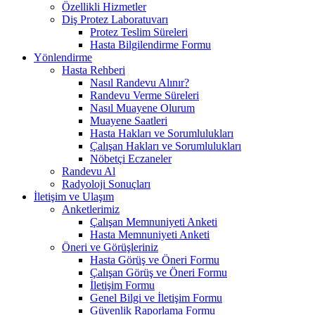
Özellikli Hizmetler
Diş Protez Laboratuvarı
Protez Teslim Süreleri
Hasta Bilgilendirme Formu
Yönlendirme
Hasta Rehberi
Nasıl Randevu Alınır?
Randevu Verme Süreleri
Nasıl Muayene Olurum
Muayene Saatleri
Hasta Hakları ve Sorumlulukları
Çalışan Hakları ve Sorumlulukları
Nöbetçi Eczaneler
Randevu Al
Radyoloji Sonuçları
İletişim ve Ulaşım
Anketlerimiz
Çalışan Memnuniyeti Anketi
Hasta Memnuniyeti Anketi
Öneri ve Görüşleriniz
Hasta Görüş ve Öneri Formu
Çalışan Görüş ve Öneri Formu
İletişim Formu
Genel Bilgi ve İletişim Formu
Güvenlik Raporlama Formu