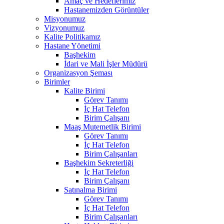
Amaç ve Hedeflerimiz
Hastanemizden Görüntüler
Misyonumuz
Vizyonumuz
Kalite Politikamız
Hastane Yönetimi
Başhekim
İdari ve Mali İşler Müdürü
Organizasyon Şeması
Birimler
Kalite Birimi
Görev Tanımı
İç Hat Telefon
Birim Çalışanı
Maaş Mutemetlik Birimi
Görev Tanımı
İç Hat Telefon
Birim Çalışanları
Başhekim Sekreterliği
İç Hat Telefon
Birim Çalışanı
Satınalma Birimi
Görev Tanımı
İç Hat Telefon
Birim Çalışanları