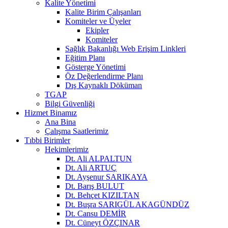
Kalite Yönetimi
Kalite Birim Çalışanları
Komiteler ve Üyeler
Ekipler
Komiteler
Sağlık Bakanlığı Web Erişim Linkleri
Eğitim Planı
Gösterge Yönetimi
Öz Değerlendirme Planı
Dış Kaynaklı Döküman
TGAP
Bilgi Güvenliği
Hizmet Binamız
Ana Bina
Çalışma Saatlerimiz
Tıbbi Birimler
Hekimlerimiz
Dt. Ali ALPALTUN
Dt. Ali ARTUÇ
Dt. Ayşenur SARIKAYA
Dt. Barış BULUT
Dt. Behçet KIZILTAN
Dt. Buşra SARIGÜL AKAGÜNDÜZ
Dt. Cansu DEMİR
Dt. Cüneyt ÖZÇINAR