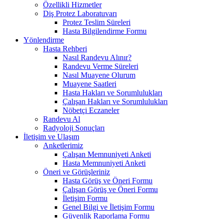
Özellikli Hizmetler
Diş Protez Laboratuvarı
Protez Teslim Süreleri
Hasta Bilgilendirme Formu
Yönlendirme
Hasta Rehberi
Nasıl Randevu Alınır?
Randevu Verme Süreleri
Nasıl Muayene Olurum
Muayene Saatleri
Hasta Hakları ve Sorumlulukları
Çalışan Hakları ve Sorumlulukları
Nöbetçi Eczaneler
Randevu Al
Radyoloji Sonuçları
İletişim ve Ulaşım
Anketlerimiz
Çalışan Memnuniyeti Anketi
Hasta Memnuniyeti Anketi
Öneri ve Görüşleriniz
Hasta Görüş ve Öneri Formu
Çalışan Görüş ve Öneri Formu
İletişim Formu
Genel Bilgi ve İletişim Formu
Güvenlik Raporlama Formu