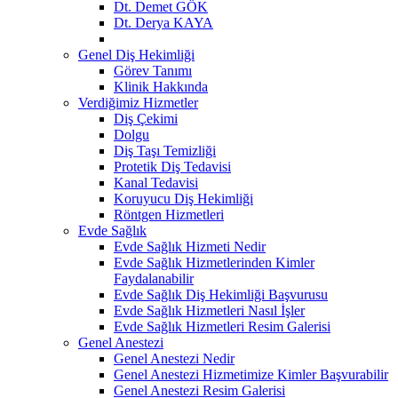
Dt. Demet GÖK
Dt. Derya KAYA
Genel Diş Hekimliği
Görev Tanımı
Klinik Hakkında
Verdiğimiz Hizmetler
Diş Çekimi
Dolgu
Diş Taşı Temizliği
Protetik Diş Tedavisi
Kanal Tedavisi
Koruyucu Diş Hekimliği
Röntgen Hizmetleri
Evde Sağlık
Evde Sağlık Hizmeti Nedir
Evde Sağlık Hizmetlerinden Kimler
Faydalanabilir
Evde Sağlık Diş Hekimliği Başvurusu
Evde Sağlık Hizmetleri Nasıl İşler
Evde Sağlık Hizmetleri Resim Galerisi
Genel Anestezi
Genel Anestezi Nedir
Genel Anestezi Hizmetimize Kimler Başvurabilir
Genel Anestezi Resim Galerisi