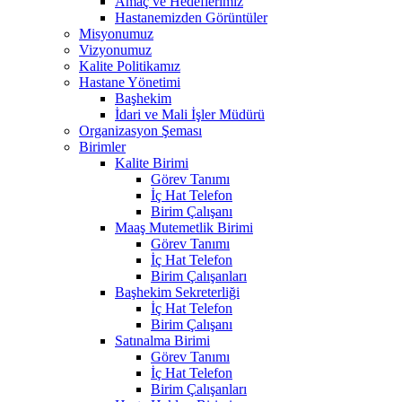
Amaç ve Hedeflerimiz
Hastanemizden Görüntüler
Misyonumuz
Vizyonumuz
Kalite Politikamız
Hastane Yönetimi
Başhekim
İdari ve Mali İşler Müdürü
Organizasyon Şeması
Birimler
Kalite Birimi
Görev Tanımı
İç Hat Telefon
Birim Çalışanı
Maaş Mutemetlik Birimi
Görev Tanımı
İç Hat Telefon
Birim Çalışanları
Başhekim Sekreterliği
İç Hat Telefon
Birim Çalışanı
Satınalma Birimi
Görev Tanımı
İç Hat Telefon
Birim Çalışanları