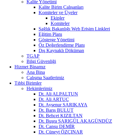
Kalite Yönetimi
Kalite Birim Çalışanları
Komiteler ve Üyeler
Ekipler
Komiteler
Sağlık Bakanlığı Web Erişim Linkleri
Eğitim Planı
Gösterge Yönetimi
Öz Değerlendirme Planı
Dış Kaynaklı Döküman
TGAP
Bilgi Güvenliği
Hizmet Binamız
Ana Bina
Çalışma Saatlerimiz
Tıbbi Birimler
Hekimlerimiz
Dt. Ali ALPALTUN
Dt. Ali ARTUÇ
Dt. Ayşenur SARIKAYA
Dt. Barış BULUT
Dt. Behçet KIZILTAN
Dt. Buşra SARIGÜL AKAGÜNDÜZ
Dt. Cansu DEMİR
Dt. Cüneyt ÖZÇINAR