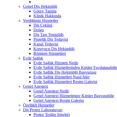
Genel Diş Hekimliği
Görev Tanımı
Klinik Hakkında
Verdiğimiz Hizmetler
Diş Çekimi
Dolgu
Diş Taşı Temizliği
Protetik Diş Tedavisi
Kanal Tedavisi
Koruyucu Diş Hekimliği
Röntgen Hizmetleri
Evde Sağlık
Evde Sağlık Hizmeti Nedir
Evde Sağlık Hizmetlerinden Kimler Faydalanabilir
Evde Sağlık Diş Hekimliği Başvurusu
Evde Sağlık Hizmetleri Nasıl İşler
Evde Sağlık Hizmetleri Resim Galerisi
Genel Anestezi
Genel Anestezi Nedir
Genel Anestezi Hizmetimize Kimler Başvurabilir
Genel Anestezi Resim Galerisi
Özellikli Hizmetler
Diş Protez Laboratuvarı
Protez Teslim Süreleri