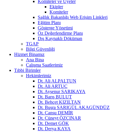
Komiteler ve Üyeler
Ekipler
Komiteler
Sağlık Bakanlığı Web Erişim Linkleri
Eğitim Planı
Gösterge Yönetimi
Öz Değerlendirme Planı
Dış Kaynaklı Döküman
TGAP
Bilgi Güvenliği
Hizmet Binamız
Ana Bina
Çalışma Saatlerimiz
Tıbbi Birimler
Hekimlerimiz
Dt. Ali ALPALTUN
Dt. Ali ARTUÇ
Dt. Ayşenur SARIKAYA
Dt. Barış BULUT
Dt. Behçet KIZILTAN
Dt. Buşra SARIGÜL AKAGÜNDÜZ
Dt. Cansu DEMİR
Dt. Cüneyt ÖZÇINAR
Dt. Demet GÖK
Dt. Derya KAYA