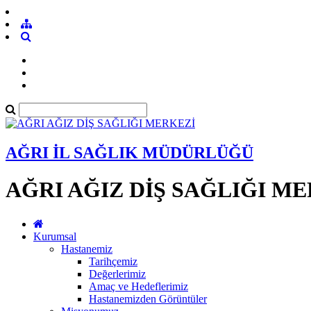
AĞRI İL SAĞLIK MÜDÜRLÜĞÜ
AĞRI AĞIZ DİŞ SAĞLIĞI M
Kurumsal
Hastanemiz
Tarihçemiz
Değerlerimiz
Amaç ve Hedeflerimiz
Hastanemizden Görüntüler