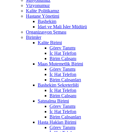
Misyonumuz
Vizyonumuz
Kalite Politikamız
Hastane Yönetimi
Başhekim
İdari ve Mali İşler Müdürü
Organizasyon Şeması
Birimler
Kalite Birimi
Görev Tanımı
İç Hat Telefon
Birim Çalışanı
Maaş Mutemetlik Birimi
Görev Tanımı
İç Hat Telefon
Birim Çalışanları
Başhekim Sekreterliği
İç Hat Telefon
Birim Çalışanı
Satınalma Birimi
Görev Tanımı
İç Hat Telefon
Birim Çalışanları
Hasta Hakları Birimi
Görev Tanımı