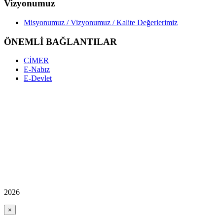
Vizyonumuz
Misyonumuz / Vizyonumuz / Kalite Değerlerimiz
ÖNEMLİ BAĞLANTILAR
CİMER
E-Nabız
E-Devlet
2026
×