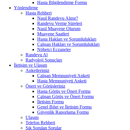
Hasta Bilgilendirme Formu
Yönlendirme
Hasta Rehberi
Nasıl Randevu Alınır?
Randevu Verme Süreleri
Nasıl Muayene Olurum
Muayene Saatleri
Hasta Hakları ve Sorumlulukları
Çalışan Hakları ve Sorumlulukları
Nöbetçi Eczaneler
Randevu Al
Radyoloji Sonuçları
İletişim ve Ulaşım
Anketlerimiz
Çalışan Memnuniyeti Anketi
Hasta Memnuniyeti Anketi
Öneri ve Görüşleriniz
Hasta Görüş ve Öneri Formu
Çalışan Görüş ve Öneri Formu
İletişim Formu
Genel Bilgi ve İletişim Formu
Güvenlik Raporlama Formu
Ulaşım
Telefon Rehberi
Sık Sorulan Sorular