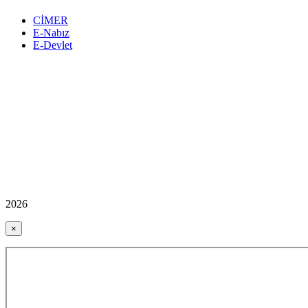
CİMER
E-Nabız
E-Devlet
2026
×