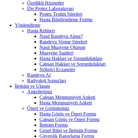
Özellikli Hizmetler
Diş Protez Laboratuvarı
Protez Teslim Süreleri
Hasta Bilgilendirme Formu
Yönlendirme
Hasta Rehberi
Nasıl Randevu Alınır?
Randevu Verme Süreleri
Nasıl Muayene Olurum
Muayene Saatleri
Hasta Hakları ve Sorumlulukları
Çalışan Hakları ve Sorumlulukları
Nöbetçi Eczaneler
Randevu Al
Radyoloji Sonuçları
İletişim ve Ulaşım
Anketlerimiz
Çalışan Memnuniyeti Anketi
Hasta Memnuniyeti Anketi
Öneri ve Görüşleriniz
Hasta Görüş ve Öneri Formu
Çalışan Görüş ve Öneri Formu
İletişim Formu
Genel Bilgi ve İletişim Formu
Güvenlik Raporlama Formu