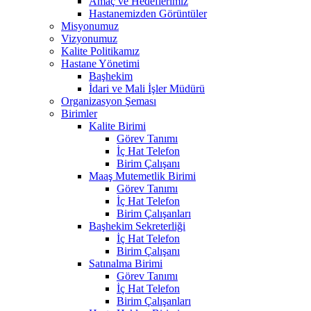
Amaç ve Hedeflerimiz
Hastanemizden Görüntüler
Misyonumuz
Vizyonumuz
Kalite Politikamız
Hastane Yönetimi
Başhekim
İdari ve Mali İşler Müdürü
Organizasyon Şeması
Birimler
Kalite Birimi
Görev Tanımı
İç Hat Telefon
Birim Çalışanı
Maaş Mutemetlik Birimi
Görev Tanımı
İç Hat Telefon
Birim Çalışanları
Başhekim Sekreterliği
İç Hat Telefon
Birim Çalışanı
Satınalma Birimi
Görev Tanımı
İç Hat Telefon
Birim Çalışanları