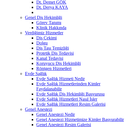
Dt. Demet GÖK
Dt. Derya KAYA
Genel Diş Hekimliği
Görev Tanımı
Klinik Hakkında
Verdiğimiz Hizmetler
Diş Çekimi
Dolgu
Diş Taşı Temizliği
Protetik Diş Tedavisi
Kanal Tedavisi
Koruyucu Diş Hekimliği
Röntgen Hizmetleri
Evde Sağlık
Evde Sağlık Hizmeti Nedir
Evde Sağlık Hizmetlerinden Kimler
Faydalanabilir
Evde Sağlık Diş Hekimliği Başvurusu
Evde Sağlık Hizmetleri Nasıl İşler
Evde Sağlık Hizmetleri Resim Galerisi
Genel Anestezi
Genel Anestezi Nedir
Genel Anestezi Hizmetimize Kimler Başvurabilir
Genel Anestezi Resim Galerisi