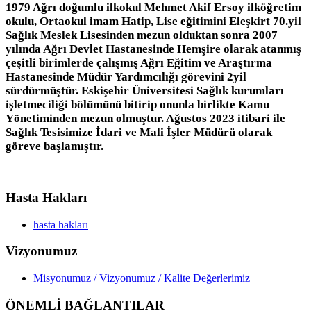
1979 Ağrı doğumlu ilkokul Mehmet Akif Ersoy ilköğretim
okulu, Ortaokul imam Hatip, Lise eğitimini Eleşkirt 70.yil
Sağlık Meslek Lisesinden mezun olduktan sonra 2007
yılında Ağrı Devlet Hastanesinde Hemşire olarak atanmış
çeşitli birimlerde çalışmış Ağrı Eğitim ve Araştırma
Hastanesinde Müdür Yardımcılığı görevini 2yil
sürdürmüştür. Eskişehir Üniversitesi Sağlık kurumları
işletmeciliği bölümünü bitirip onunla birlikte Kamu
Yönetiminden mezun olmuştur. Ağustos 2023 itibari ile
Sağlık Tesisimize İdari ve Mali İşler Müdürü olarak
göreve başlamıştır.
Hasta Hakları
hasta hakları
Vizyonumuz
Misyonumuz / Vizyonumuz / Kalite Değerlerimiz
ÖNEMLİ BAĞLANTILAR