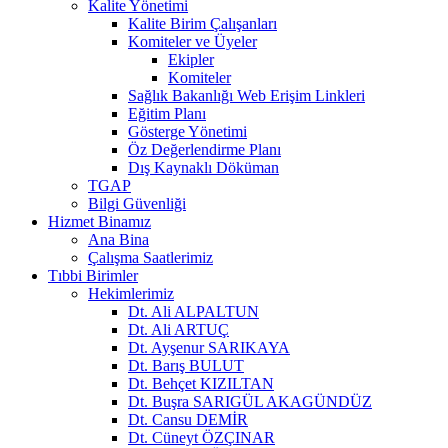
Kalite Yönetimi
Kalite Birim Çalışanları
Komiteler ve Üyeler
Ekipler
Komiteler
Sağlık Bakanlığı Web Erişim Linkleri
Eğitim Planı
Gösterge Yönetimi
Öz Değerlendirme Planı
Dış Kaynaklı Döküman
TGAP
Bilgi Güvenliği
Hizmet Binamız
Ana Bina
Çalışma Saatlerimiz
Tıbbi Birimler
Hekimlerimiz
Dt. Ali ALPALTUN
Dt. Ali ARTUÇ
Dt. Ayşenur SARIKAYA
Dt. Barış BULUT
Dt. Behçet KIZILTAN
Dt. Buşra SARIGÜL AKAGÜNDÜZ
Dt. Cansu DEMİR
Dt. Cüneyt ÖZÇINAR