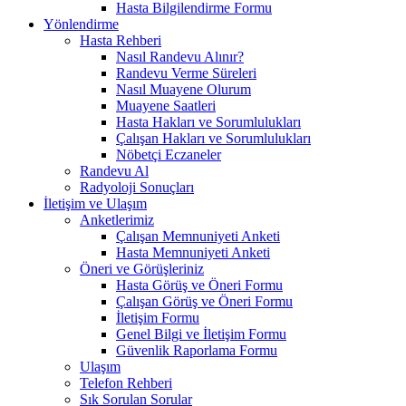
Hasta Bilgilendirme Formu
Yönlendirme
Hasta Rehberi
Nasıl Randevu Alınır?
Randevu Verme Süreleri
Nasıl Muayene Olurum
Muayene Saatleri
Hasta Hakları ve Sorumlulukları
Çalışan Hakları ve Sorumlulukları
Nöbetçi Eczaneler
Randevu Al
Radyoloji Sonuçları
İletişim ve Ulaşım
Anketlerimiz
Çalışan Memnuniyeti Anketi
Hasta Memnuniyeti Anketi
Öneri ve Görüşleriniz
Hasta Görüş ve Öneri Formu
Çalışan Görüş ve Öneri Formu
İletişim Formu
Genel Bilgi ve İletişim Formu
Güvenlik Raporlama Formu
Ulaşım
Telefon Rehberi
Sık Sorulan Sorular