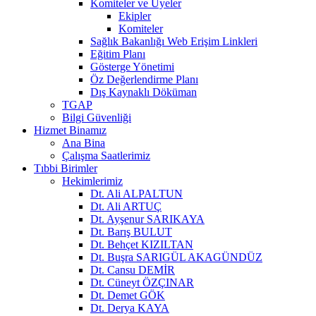
Komiteler ve Üyeler
Ekipler
Komiteler
Sağlık Bakanlığı Web Erişim Linkleri
Eğitim Planı
Gösterge Yönetimi
Öz Değerlendirme Planı
Dış Kaynaklı Döküman
TGAP
Bilgi Güvenliği
Hizmet Binamız
Ana Bina
Çalışma Saatlerimiz
Tıbbi Birimler
Hekimlerimiz
Dt. Ali ALPALTUN
Dt. Ali ARTUÇ
Dt. Ayşenur SARIKAYA
Dt. Barış BULUT
Dt. Behçet KIZILTAN
Dt. Buşra SARIGÜL AKAGÜNDÜZ
Dt. Cansu DEMİR
Dt. Cüneyt ÖZÇINAR
Dt. Demet GÖK
Dt. Derya KAYA