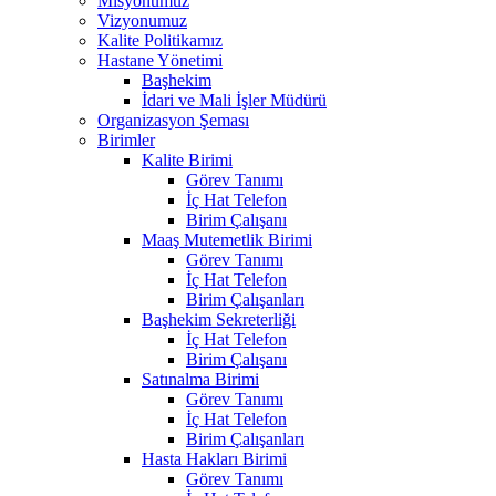
Misyonumuz
Vizyonumuz
Kalite Politikamız
Hastane Yönetimi
Başhekim
İdari ve Mali İşler Müdürü
Organizasyon Şeması
Birimler
Kalite Birimi
Görev Tanımı
İç Hat Telefon
Birim Çalışanı
Maaş Mutemetlik Birimi
Görev Tanımı
İç Hat Telefon
Birim Çalışanları
Başhekim Sekreterliği
İç Hat Telefon
Birim Çalışanı
Satınalma Birimi
Görev Tanımı
İç Hat Telefon
Birim Çalışanları
Hasta Hakları Birimi
Görev Tanımı