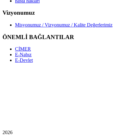
hasta hakları
Vizyonumuz
Misyonumuz / Vizyonumuz / Kalite Değerlerimiz
ÖNEMLİ BAĞLANTILAR
CİMER
E-Nabız
E-Devlet
2026