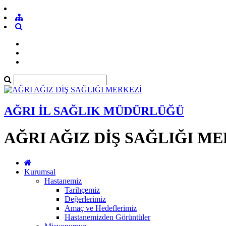
AĞRI İL SAĞLIK MÜDÜRLÜĞÜ
AĞRI AĞIZ DİŞ SAĞLIĞI M
Kurumsal
Hastanemiz
Tarihçemiz
Değerlerimiz
Amaç ve Hedeflerimiz
Hastanemizden Görüntüler