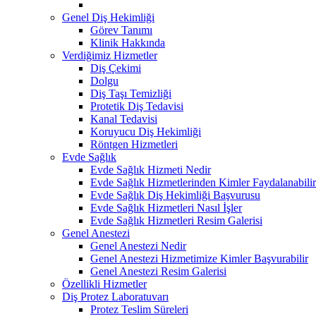
Genel Diş Hekimliği
Görev Tanımı
Klinik Hakkında
Verdiğimiz Hizmetler
Diş Çekimi
Dolgu
Diş Taşı Temizliği
Protetik Diş Tedavisi
Kanal Tedavisi
Koruyucu Diş Hekimliği
Röntgen Hizmetleri
Evde Sağlık
Evde Sağlık Hizmeti Nedir
Evde Sağlık Hizmetlerinden Kimler Faydalanabilir
Evde Sağlık Diş Hekimliği Başvurusu
Evde Sağlık Hizmetleri Nasıl İşler
Evde Sağlık Hizmetleri Resim Galerisi
Genel Anestezi
Genel Anestezi Nedir
Genel Anestezi Hizmetimize Kimler Başvurabilir
Genel Anestezi Resim Galerisi
Özellikli Hizmetler
Diş Protez Laboratuvarı
Protez Teslim Süreleri