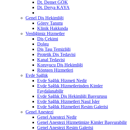
Dt. Demet GÖK
Dt. Derya KAYA
Genel Diş Hekimliği
Görev Tanımı
Klinik Hakkında
Verdiğimiz Hizmetler
Diş Çekimi
Dolgu
Diş Taşı Temizliği
Protetik Diş Tedavisi
Kanal Tedavisi
Koruyucu Diş Hekimliği
Röntgen Hizmetleri
Evde Sağlık
Evde Sağlık Hizmeti Nedir
Evde Sağlık Hizmetlerinden Kimler
Faydalanabilir
Evde Sağlık Diş Hekimliği Başvurusu
Evde Sağlık Hizmetleri Nasıl İşler
Evde Sağlık Hizmetleri Resim Galerisi
Genel Anestezi
Genel Anestezi Nedir
Genel Anestezi Hizmetimize Kimler Başvurabilir
Genel Anestezi Resim Galerisi