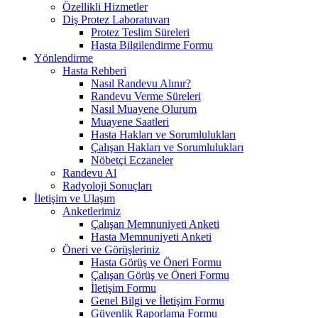
Özellikli Hizmetler
Diş Protez Laboratuvarı
Protez Teslim Süreleri
Hasta Bilgilendirme Formu
Yönlendirme
Hasta Rehberi
Nasıl Randevu Alınır?
Randevu Verme Süreleri
Nasıl Muayene Olurum
Muayene Saatleri
Hasta Hakları ve Sorumlulukları
Çalışan Hakları ve Sorumlulukları
Nöbetçi Eczaneler
Randevu Al
Radyoloji Sonuçları
İletişim ve Ulaşım
Anketlerimiz
Çalışan Memnuniyeti Anketi
Hasta Memnuniyeti Anketi
Öneri ve Görüşleriniz
Hasta Görüş ve Öneri Formu
Çalışan Görüş ve Öneri Formu
İletişim Formu
Genel Bilgi ve İletişim Formu
Güvenlik Raporlama Formu