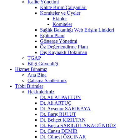
Kalite Yönetimi
Kalite Birim Çalışanları
Komiteler ve Üyeler
Ekipler
Komiteler
Sağlık Bakanlığı Web Erişim Linkleri
Eğitim Planı
Gösterge Yönetimi
Öz Değerlendirme Planı
Dış Kaynaklı Döküman
TGAP
Bilgi Güvenliği
Hizmet Binamız
Ana Bina
Çalışma Saatlerimiz
Tıbbi Birimler
Hekimlerimiz
Dt. Ali ALPALTUN
Dt. Ali ARTUÇ
Dt. Ayşenur SARIKAYA
Dt. Barış BULUT
Dt. Behçet KIZILTAN
Dt. Buşra SARIGÜL AKAGÜNDÜZ
Dt. Cansu DEMİR
Dt. Cüneyt ÖZÇINAR