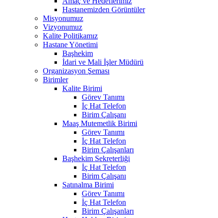
Amaç ve Hedeflerimiz
Hastanemizden Görüntüler
Misyonumuz
Vizyonumuz
Kalite Politikamız
Hastane Yönetimi
Başhekim
İdari ve Mali İşler Müdürü
Organizasyon Şeması
Birimler
Kalite Birimi
Görev Tanımı
İç Hat Telefon
Birim Çalışanı
Maaş Mutemetlik Birimi
Görev Tanımı
İç Hat Telefon
Birim Çalışanları
Başhekim Sekreterliği
İç Hat Telefon
Birim Çalışanı
Satınalma Birimi
Görev Tanımı
İç Hat Telefon
Birim Çalışanları