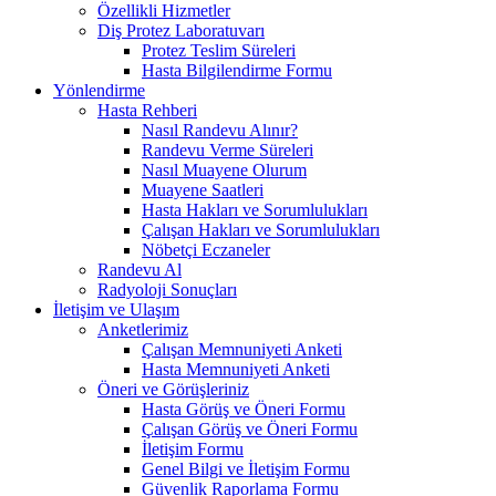
Özellikli Hizmetler
Diş Protez Laboratuvarı
Protez Teslim Süreleri
Hasta Bilgilendirme Formu
Yönlendirme
Hasta Rehberi
Nasıl Randevu Alınır?
Randevu Verme Süreleri
Nasıl Muayene Olurum
Muayene Saatleri
Hasta Hakları ve Sorumlulukları
Çalışan Hakları ve Sorumlulukları
Nöbetçi Eczaneler
Randevu Al
Radyoloji Sonuçları
İletişim ve Ulaşım
Anketlerimiz
Çalışan Memnuniyeti Anketi
Hasta Memnuniyeti Anketi
Öneri ve Görüşleriniz
Hasta Görüş ve Öneri Formu
Çalışan Görüş ve Öneri Formu
İletişim Formu
Genel Bilgi ve İletişim Formu
Güvenlik Raporlama Formu