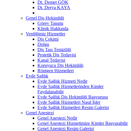
Dt. Demet GÖK
Dt. Derya KAYA
Genel Diş Hekimliği
Görev Tanımı
Klinik Hakkında
Verdiğimiz Hizmetler
Diş Çekimi
Dolgu
Diş Taşı Temizliği
Protetik Diş Tedavisi
Kanal Tedavisi
Koruyucu Diş Hekimliği
Röntgen Hizmetleri
Evde Sağlık
Evde Sağlık Hizmeti Nedir
Evde Sağlık Hizmetlerinden Kimler
Faydalanabilir
Evde Sağlık Diş Hekimliği Başvurusu
Evde Sağlık Hizmetleri Nasıl İşler
Evde Sağlık Hizmetleri Resim Galerisi
Genel Anestezi
Genel Anestezi Nedir
Genel Anestezi Hizmetimize Kimler Başvurabilir
Genel Anestezi Resim Galerisi