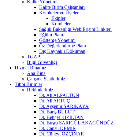
Kalite Yönetimi
Kalite Birim Çalışanları
Komiteler ve Üyeler
Ekipler
Komiteler
Sağlık Bakanlığı Web Erişim Linkleri
Eğitim Planı
Gösterge Yönetimi
Öz Değerlendirme Planı
Dış Kaynaklı Döküman
TGAP
Bilgi Güvenliği
Hizmet Binamız
Ana Bina
Çalışma Saatlerimiz
Tıbbi Birimler
Hekimlerimiz
Dt. Ali ALPALTUN
Dt. Ali ARTUÇ
Dt. Ayşenur SARIKAYA
Dt. Barış BULUT
Dt. Behçet KIZILTAN
Dt. Buşra SARIGÜL AKAGÜNDÜZ
Dt. Cansu DEMİR
Dt. Cüneyt ÖZÇINAR