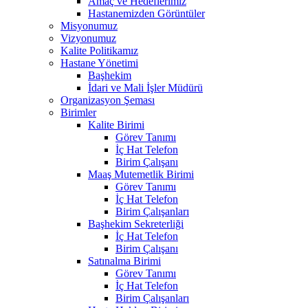
Amaç ve Hedeflerimiz
Hastanemizden Görüntüler
Misyonumuz
Vizyonumuz
Kalite Politikamız
Hastane Yönetimi
Başhekim
İdari ve Mali İşler Müdürü
Organizasyon Şeması
Birimler
Kalite Birimi
Görev Tanımı
İç Hat Telefon
Birim Çalışanı
Maaş Mutemetlik Birimi
Görev Tanımı
İç Hat Telefon
Birim Çalışanları
Başhekim Sekreterliği
İç Hat Telefon
Birim Çalışanı
Satınalma Birimi
Görev Tanımı
İç Hat Telefon
Birim Çalışanları